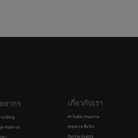
เกี่ยวกับเรา
ัพยากร
ทำไมต้อง Imperva
rva Blog
Imperva คือใคร
มุด Imperva
กิจกรรม Events
ึกษา