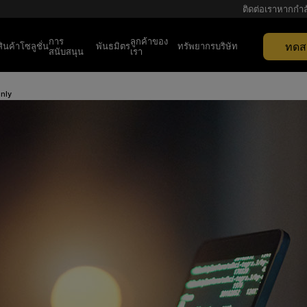
ติดต่อเราหากกำล
การ
ลูกค้าของ
ทดสอ
สินค้า
โซลูชั่น
พันธมิตร
ทรัพยากร
บริษัท
สนับสนุน
เรา
nly