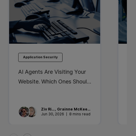
Application Security
Ap
AI Agents Are Visiting Your
Bes
Website. Which Ones Should
Ent
You Trust?
Sec
the
Ziv
Rika
,
Grainne
McKeever
Jun 30, 2026
8 mins read