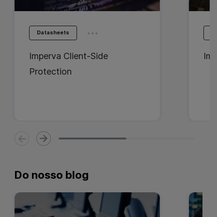
...
Datasheets
D
Imperva Client-Side
Imp
Protection
Do nosso blog